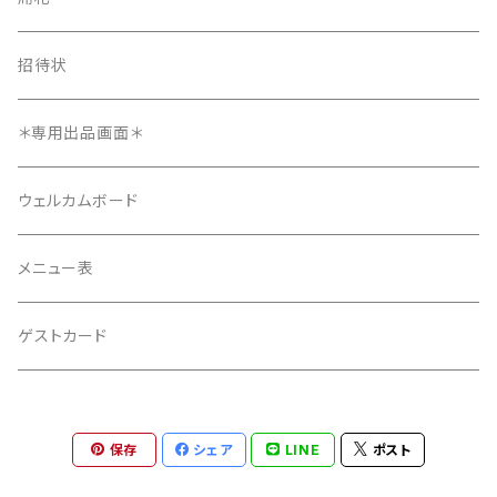
正方形タイプ
8ページ
招待状
正方形タイプ
招待状
12ページ
メニュー表
＊専用出品画面＊
4ページ
ウェルカムボード
メニュー表
ゲストカード
保存
シェア
LINE
ポスト