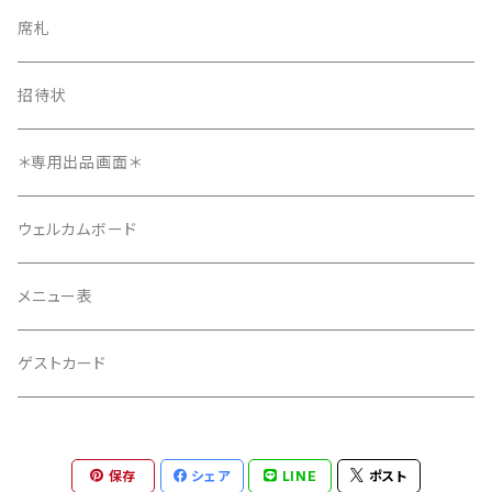
長方形タイプ
席札
長方形タイプ
席札
正方形タイプ
8ページ
招待状
正方形タイプ
招待状
12ページ
メニュー表
＊専用出品画面＊
4ページ
ウェルカムボード
メニュー表
ゲストカード
保存
シェア
LINE
ポスト