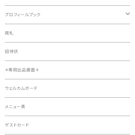
プロフィールブック
プロフィールブック
長方形タイプ
席札
長方形タイプ
席札
正方形タイプ
8ページ
招待状
正方形タイプ
招待状
12ページ
メニュー表
＊専用出品画面＊
4ページ
ウェルカムボード
メニュー表
ゲストカード