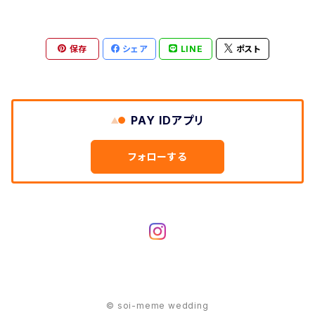
保存
シェア
LINE
ポスト
PAY IDアプリ
フォローする
© soi-meme wedding