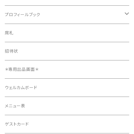
プロフィールブック
プロフィールブック
長方形タイプ
席札
長方形タイプ
席札
正方形タイプ
8ページ
招待状
正方形タイプ
招待状
12ページ
メニュー表
＊専用出品画面＊
4ページ
ウェルカムボード
メニュー表
ゲストカード