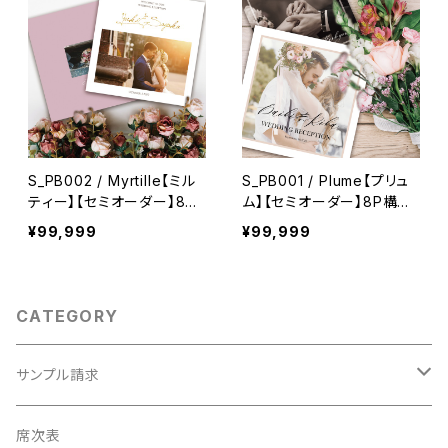
S_PB002 / Myrtille【ミル
S_PB001 / Plume【プリュ
ティー】【セミオーダー】8P
ム】【セミオーダー】8P構成/
構成/正方形タイプ 結婚式
正方形タイプ 結婚式プロフ
¥99,999
¥99,999
プロフィールブック
ィールブック
CATEGORY
サンプル請求
席次表
席次表