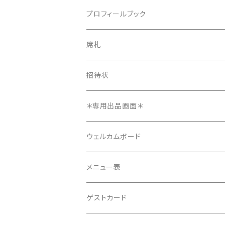
プロフィールブック
プロフィールブック
長方形タイプ
席札
長方形タイプ
席札
正方形タイプ
8ページ
招待状
正方形タイプ
招待状
12ページ
メニュー表
＊専用出品画面＊
4ページ
ウェルカムボード
メニュー表
ゲストカード