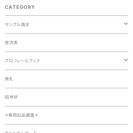
CATEGORY
サンプル請求
席次表
席次表
プロフィールブック
プロフィールブック
長方形タイプ
席札
長方形タイプ
席札
正方形タイプ
8ページ
招待状
正方形タイプ
招待状
12ページ
メニュー表
＊専用出品画面＊
4ページ