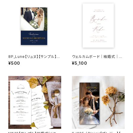
8P_Lune【リュヌ】【サンプル】結
ウェルカムボード｜結婚式｜W
婚式プロフィールブック
B01
¥500
¥5,100