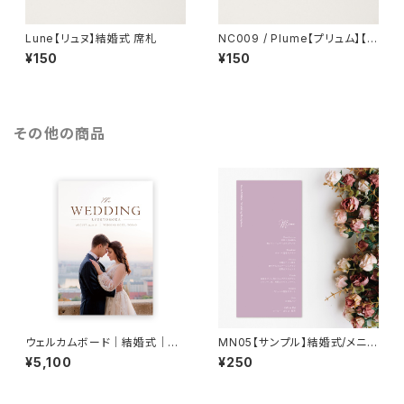
Lune【リュヌ】結婚式 席札
NC009 / Plume【プリュム】【サ
ンプル】結婚式 席札
¥150
¥150
その他の商品
ウェルカムボード｜結婚式｜W
MN05【サンプル】結婚式/メニュ
B19
ー表
¥5,100
¥250