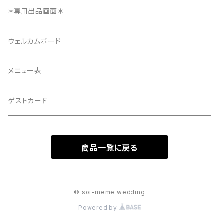
12ページ
メニュー表
＊専用出品画面＊
4ページ
ウェルカムボード
メニュー表
ゲストカード
商品一覧に戻る
© soi-meme wedding
Powered by