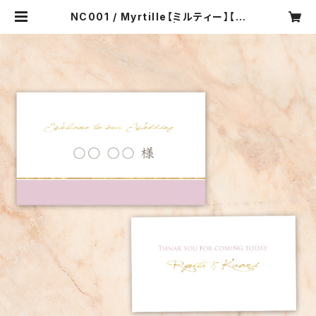
NC001 / Myrtille【ミルティー】【サ
ンプル】結婚式 席札 | soi-meme
wedding