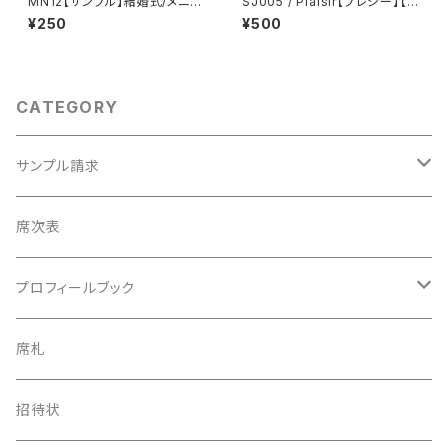
MN12【サンプル】結婚式/メニュ
SJ005 / Plaisir【プレジー】【サ
ー表
ンプル】結婚式/三つ折り席次表
¥250
¥500
CATEGORY
サンプル請求
席次表
席次表
プロフィールブック
プロフィールブック
長方形タイプ
席札
長方形タイプ
席札
正方形タイプ
8ページ
招待状
正方形タイプ
招待状