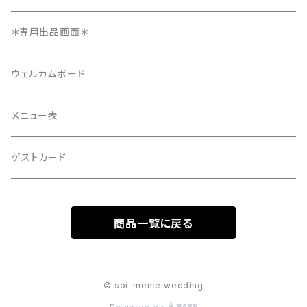
12ページ
メニュー表
＊専用出品画面＊
4ページ
ウェルカムボード
メニュー表
ゲストカード
商品一覧に戻る
© soi-meme wedding