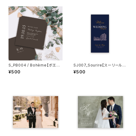
S_PB004 / Bohème【ボエム】
SJ007_Sourire【スーリール】
【サンプル】結婚式プロフィール
【サンプル】結婚式/三つ折り席次
¥500
¥500
ブック
表