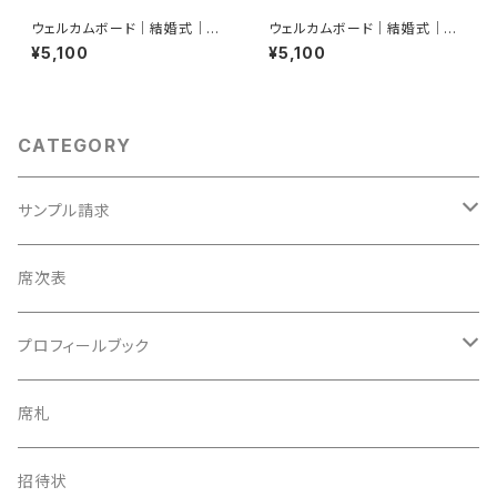
ウェルカムボード｜結婚式｜W
ウェルカムボード｜結婚式｜W
B12
B11
¥5,100
¥5,100
CATEGORY
サンプル請求
席次表
席次表
プロフィールブック
プロフィールブック
長方形タイプ
席札
長方形タイプ
席札
正方形タイプ
8ページ
招待状
正方形タイプ
招待状