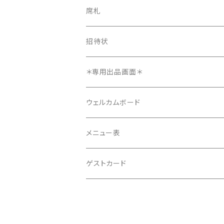
長方形タイプ
席札
長方形タイプ
席札
正方形タイプ
8ページ
招待状
正方形タイプ
招待状
12ページ
メニュー表
＊専用出品画面＊
4ページ
ウェルカムボード
メニュー表
ゲストカード