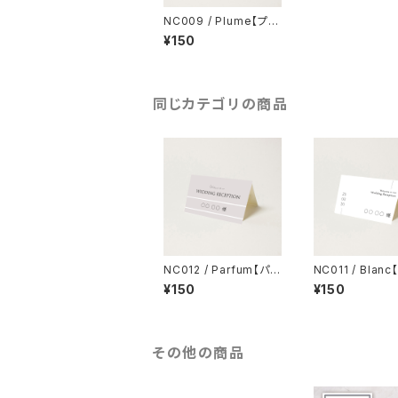
NC009 / Plume【プリ
ュム】【サンプル】結婚式
¥150
席札
同じカテゴリの商品
NC012 / Parfum【パル
NC011 / Blan
ファン】【サンプル】結婚
ン】【サンプル】
¥150
¥150
式 席札
席札
その他の商品