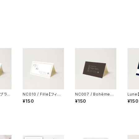
c【ブラ
NC010 / Fille【フィー
NC007 / Bohème
Lun
結婚式
ユ】【サンプル】結婚式
【ボエム】【サンプル】結
席札
¥150
¥150
¥150
席札
婚式 席札