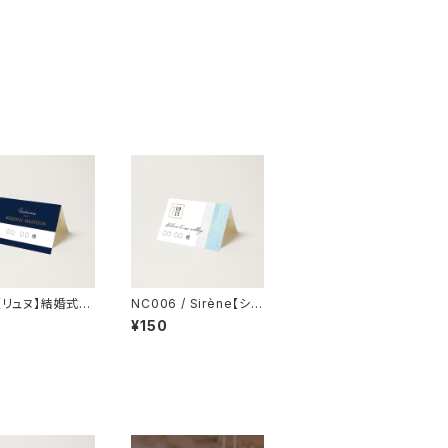
e【リュヌ】結婚式
NC006 / Sirène【シレ
ーヌ】【サンプル】結婚式
¥150
席札