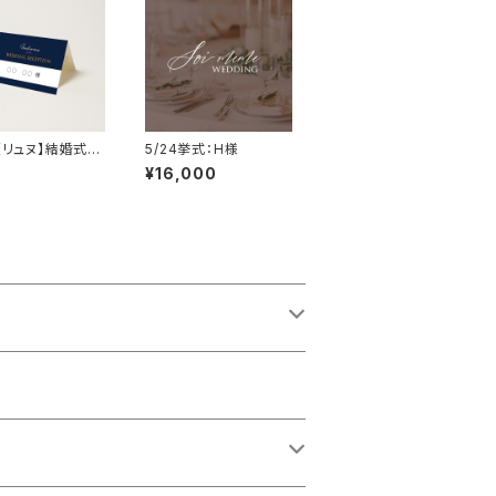
e【リュヌ】結婚式
5/24挙式：H様
¥16,000