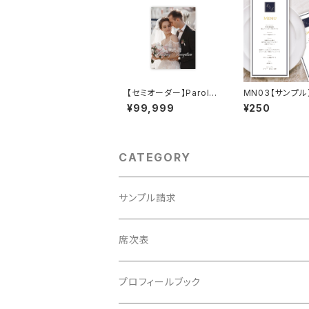
【セミオーダー】Parole
MN03【サンプル
【パロール】結婚式 プロ
式/メニュー表
¥99,999
¥250
フィールブック
CATEGORY
サンプル請求
席次表
席次表
プロフィールブック
プロフィールブック