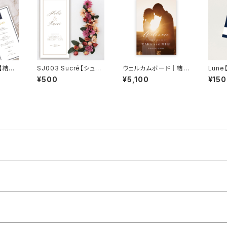
】結婚
SJ003 Sucré【シュク
ウェルカムボード｜結
Lun
ル】【サンプル】結婚式席
婚式｜WB16
席札
¥500
¥5,100
¥150
次表