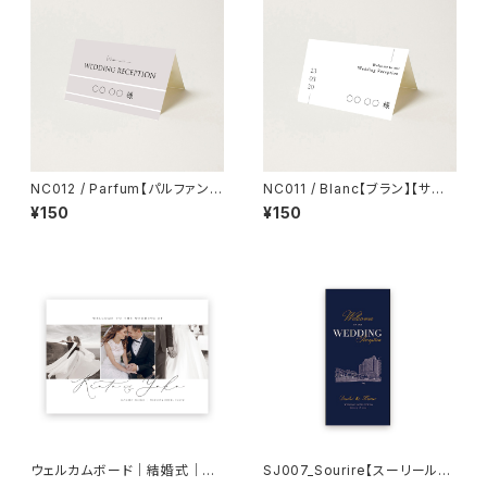
NC012 / Parfum【パルファン】
NC011 / Blanc【ブラン】【サン
【サンプル】結婚式 席札
プル】結婚式 席札
¥150
¥150
ウェルカムボード｜結婚式｜W
SJ007_Sourire【スーリール】
B07
【サンプル】結婚式/三つ折り席次