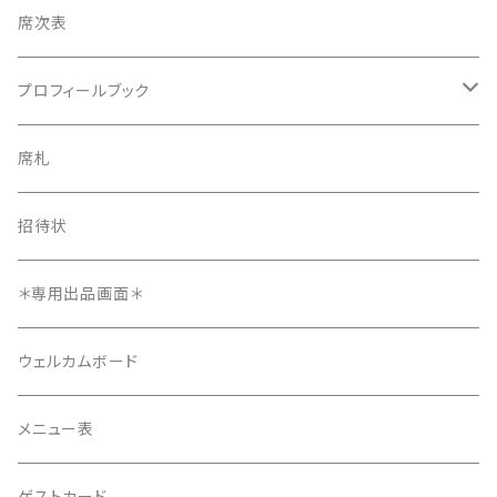
席次表
席次表
プロフィールブック
プロフィールブック
長方形タイプ
席札
長方形タイプ
席札
正方形タイプ
8ページ
招待状
正方形タイプ
招待状
12ページ
メニュー表
＊専用出品画面＊
4ページ
ウェルカムボード
メニュー表
ゲストカード