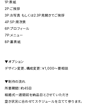
1P:表紙
2P:ご挨拶
3P:お写真 もしくは2.3P見開きでご挨拶
4P.5P:席次表
6P:プロフィール
7P:メニュー
8P:裏表紙
▼オプション
デザイン変更、構成変更：￥1,000～要相談
▼制作の流れ
所要期間：約45日
結婚式一週間前を納品日とさせていただき
空き状況に合わせてスケジュールを立てて参ります。