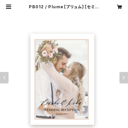
PB012 / Plume【プリュム】【セミオ
ーダー】8P構成 結婚式プロフィール
ブック | soi-meme wedding