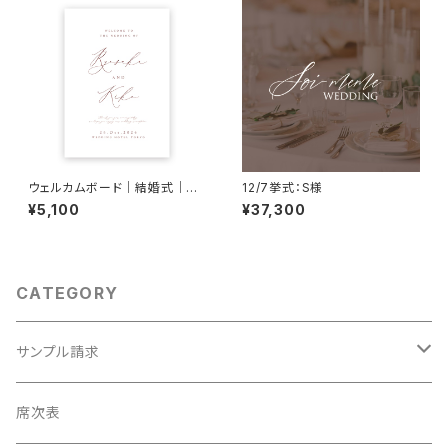
ウェルカムボード｜結婚式｜W
12/7挙式：S様
B01
¥5,100
¥37,300
CATEGORY
サンプル請求
席次表
席次表