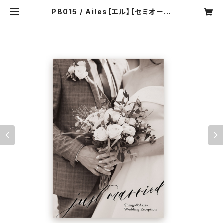
PB015 / Ailes【エル】【セミオーダ
ー】8P構成 結婚式プロフィールブッ
ク | soi-meme wedding