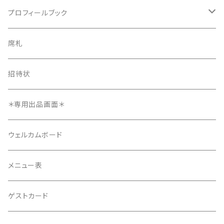
プロフィールブック
プロフィールブック
長方形タイプ
席札
長方形タイプ
席札
正方形タイプ
8ページ
招待状
正方形タイプ
招待状
12ページ
メニュー表
＊専用出品画面＊
4ページ
ウェルカムボード
メニュー表
ゲストカード